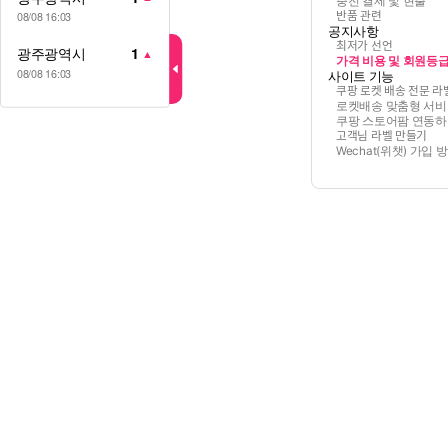
충전 결제 및 현출
반품 관련
08/08 16:03
공지사항
최저가 선언
광주광역시
1
▲
가격 비용 및 회원등
08/08 16:03
사이트 기능
쿠팡 로켓 배송 전문 라ᄇ
로켓배송 맞춤형 서비
쿠팡 스토어팜 연동
고객님 라벨 만들기
Wechat(위챗) 가입 