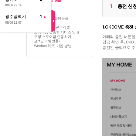
충전 결제 및 현출
반품 관련
08/06 22:14
1
충전 신
공지사항
최저가 선언
광주광역시
1
▲
가격 비용 및 회원등급
08/06 22:07
사이트 기능
1.CKDOME 충전
쿠팡 로켓 배송 전문 라벨
로켓배송 맞춤형 서비스 안내
아래의 충전 버튼을
쿠팡 스토어팜 연동하기
고객님 라벨 만들기
입금 확인 후, CK
Wechat(위챗) 가입 방법
충전된 금액으로 주