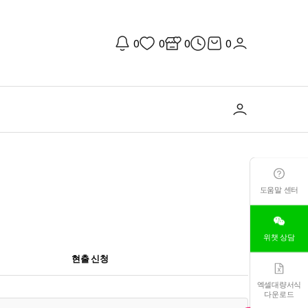
0
0
0
0
도움말 센터
위챗 상담
현출 신청
엑셀대량서식
다운로드