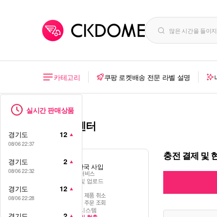
카테고리
쿠팡 로켓배송 전문 라벨 설명
실시간 판매상품
도움말 센터
경기도
12
▲
08/06 22:37
충전 결제 및 
경기도
2
▲
CKDOME 한국 사입
08/06 22:32
CKDOME 서비스
제품 선정 및 업로드
경기도
12
▲
주문방법
주문 취소 및 제품 취소
08/06 22:28
품절 확인 및 주문 조회
물류 추적 시스템
경기도
2
▲