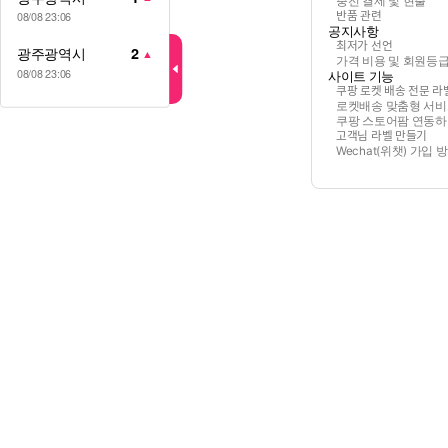
충전 결제 및 현출
반품 관련
08/08 23:06
공지사항
최저가 선언
광주광역시
2
▲
가격 비용 및 회원등
08/08 23:06
사이트 기능
쿠팡 로켓 배송 전문 라ᄇ
로켓배송 맞춤형 서비
쿠팡 스토어팜 연동
고객님 라벨 만들기
Wechat(위챗) 가입 