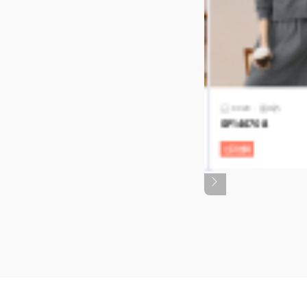
564
원피스
원피스
0020
0564
원피스
0315
원피스
블
픽업비
픽업비
할인
할인
33%
33%
9
46639
SP146708
SP146653
SP146589
(블랙 다이아 33%↓)
(블랙 다이아 33%↓)
업체
신규업체
신규업체
신규업체