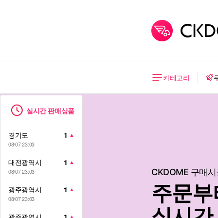
카테고리
실시간 판매상품
경기도
1
▲
08/07 23:03
대전광역시
1
▲
CKDOME 구매
08/07 23:03
지난 가을,겨울,
더 저렴한 업체가
주문부
광주광역시
1
▲
TOP 
도매 
08/07 23:03
실시간
광주광역시
1
▲