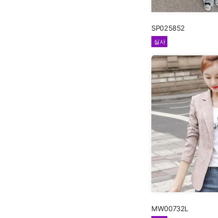
SP025852
실사
MW00732L