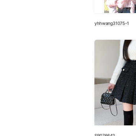
yhhwang31075-1
SP076642