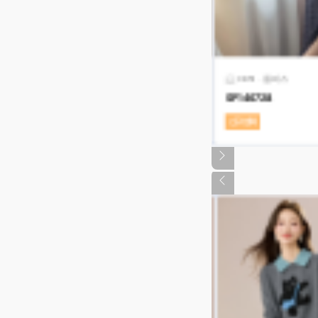
742
원피스
원피스
0851
0742
원피스
0047
원피스
원
픽업비
픽업비
할인
할인
0%
100%
9
43718
SP146728
SP146726
SP14244
(블랙 다이아 0%↓)
(블랙 다이아 100%↓)
업체
신규업체
신규업체
신규업체