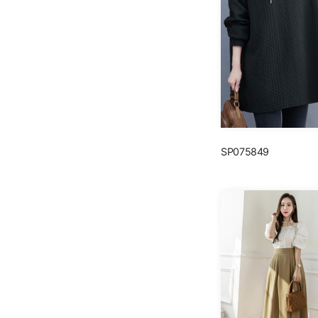
SP075849